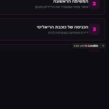
המשימה הראשונה
2
אתגר צוותי שמעמיד את הדיירים במבחן
הכניסה של כוכבת הריאליטי
3
דיירת מפתיעה מצטרפת לבית
Edit with
הודיה הופכת את הבית
4
דרמה בלתי צפויה מטלטלת את כולם
ההדחה הראשונה
5
מי יהיה הראשון לעזוב את הבית?
בריתות חדשות
6