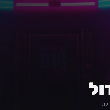
ול
רפת