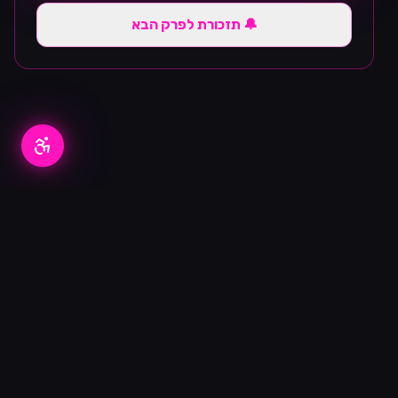
🔔 תזכורת לפרק הבא