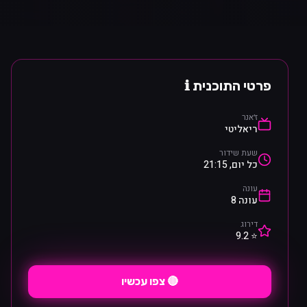
פרטי התוכנית ℹ️
ז׳אנר
ריאליטי
שעת שידור
כל יום, 21:15
עונה
עונה 8
דירוג
⭐ 9.2
🔴 צפו עכשיו