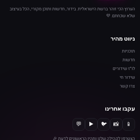
הערוץ הכי זוהר ברשת הישראלית. בידור, חדשות ותוכן מקורי, הכל בעיצוב
שלא שכחתם. 💜
ניווט מהיר
תוכניות
חדשות
לו״ז שידורים
שידור חי
צרו קשר
עקבו אחרינו
💬
▶️
🐦
📸
📱
הצטרפו לקהילה שלנו ותהיו הראשונים לדעת 🎉