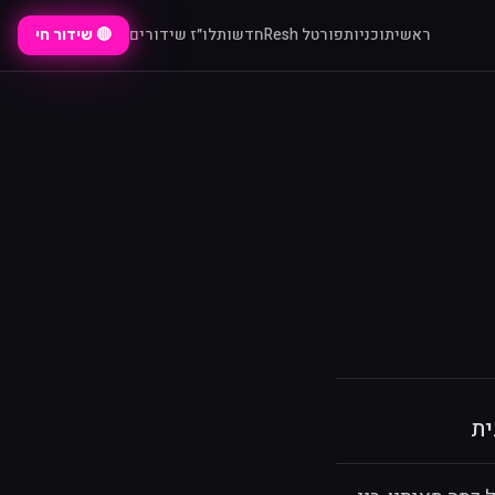
ראשי
תוכניות
פורטל Resh
חדשות
לו״ז שידורים
🔴 שידור חי
ית