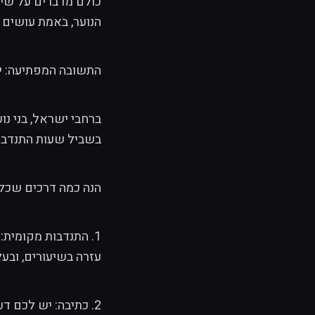
כולם מדברים על שינו
הנוער, באמת עושים
התשובה המפתיעה: י
ברחבי ישראל, בני נו
בשביל שעות התנדבו
הנה כמה דרכים שכל 
1. התנדבות מקומית
עזרה בשיעורים, ובע
2. כתיבה: יש לכם דעה? כתבו אותה. בבלוג, ברשתות החברתיות, או כאן ב-Resh. מילים יכולות לשנות.