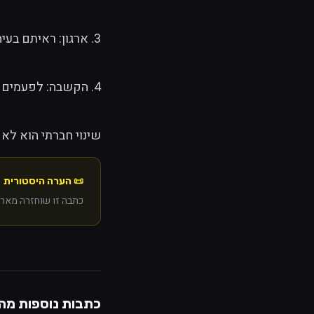
3. ארגון: ראיתם בעיה? אל תחכו שמישהו אחר יפתור אותה. אספו חברים, צרו תוכנית, ותתחילו.
4. הקשבה: לפעמים השינוי הכי גדול מתחיל בלהקשיב למישהו שאף אחד לא מקשיב לו.
שינוי חברתי הוא לא א
📜 הערה היסטורית
כתבה זו שוחזרה מארכיון Web Archive של resh.co.il/BRPortal. התוכן המק
כתבות נוספות מ
ה