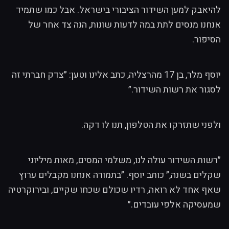
להיאבק למען השידור הציבורי בישראל. אבל כמו שתמיד
אנחנו מנסים לתת במה לדעות שונות, הנה צד אחר של
הסיפור.
יוסף מלר, בן 17 מהרצליה, כתב אלינו וטען: ״צדק חברתי זה
לסגור את רשות השידור.״
ולפני שתזרקו את הטלפון, תנו לו דקה.
״רשות השידור עולה לנו, משלמי המסים, מאות מיליוני
שקלים בשנה,״ כותב יוסף. ״בתמורה אנחנו מקבלים ערוץ
שאף אחד לא רואה, רדיו שכולם שכחו שקיים, ובירוקרטיה
שמעסיקה אלפי עובדים.״